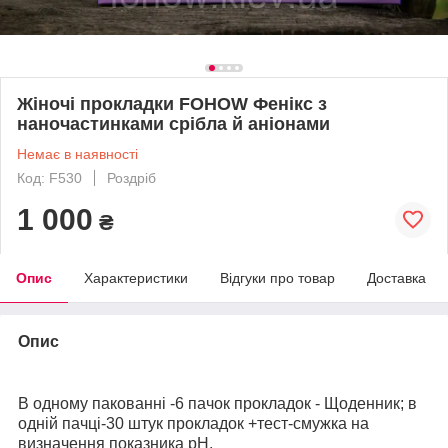
Жіночі прокладки FOHOW Фенікс з
наночастинками срібла й аніонами
Немає в наявності
Код: F530
Роздріб
1 000
₴
Опис
Характеристики
Відгуки про товар
Доставка
Опис
В одному пакованні -6 пачок прокладок - Щоденник; в
одній пачці-30 штук прокладок +тест-смужка
на
визначення показника pH.