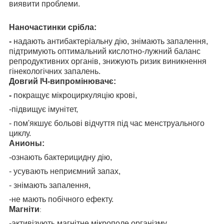
виявити проблеми.
Наночастинки срібла:
-
надають антибактеріальну дію, знімають запалення,
підтримують оптимальний кислотно-лужний баланс
репродуктивних органів, знижують ризик виникнення
гінекологічних запалень.
Довгий ІЧ-випромінювач
є:
-
покращує мікроциркуляцію крові,
-підвищує імунітет,
- пом'якшує больові відчуття під час менструального
циклу.
Анионы:
-ознають бактерицидну дію,
- усувають неприємний запах,
- знімають запалення,
-не мають побічного ефекту.
Магніти
:
-активізують магнітне мікрополе організму,