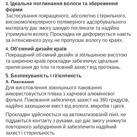
Ідеальне поглинання вологи та збереження
3.
форми
Застосування покращеного, абсолютно стерильного,
високомолекулярного полімерного адсорбувального
матеріалу дає змогу швидко поглинати та надійно
утримувати вологу. Прокладка не деформується навіть
за інтенсивного руху, не пропускає вологу по краях.
Об'ємний дизайн країв
4.
Покращений об'ємний дизайн зі збільшеною висотою
та шириною країв прокладки забезпечує ідеальне
прилягання до тіла та повний захист від протікань.
5. Безпекуваність і гігієнічність
А. Паковання
Для виготовлення зовнішнього паковання
використовується плівка з харчової алюмінієвої
фольги. Паковання забезпечує захист на 360 градусів,
надійно захищаючи вміст від вологи, мікробів і цвілі.
Прокладки здійснюється на автоматизованій лінії, не
піддаються контакту з руками, що дає змогу уникнути
повторного забруднення й забезпечити надійний
захист і стерильност
ь
.