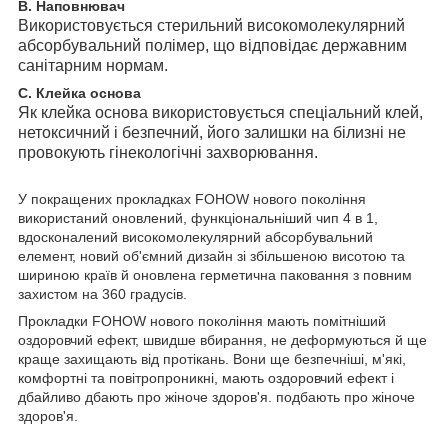
В. Наповнювач
Використовується стерильний високомолекулярний
абсорбувальний полімер, що відповідає державним
санітарним нормам.
С. Клейка основа
Як клейка основа використовується спеціальний клей,
нетоксичний і безпечний, його залишки на білизні не
провокують гінекологічні захворювання.
У покращених прокладках FOHOW нового покоління
використаний оновлений, функціональніший чип 4 в 1,
вдосконалений високомолекулярний абсорбувальний
елемент, новий об'ємний дизайн зі збільшеною висотою та
шириною країв й оновлена герметична паковання з повним
захистом на 360 градусів.
Прокладки FOHOW нового покоління мають помітніший
оздоровчий ефект, швидше вбирання, не деформуються й ще
краще захищають від протікань. Вони ще безпечніші, м'які,
комфортні та повітропроникні, мають оздоровчий ефект і
дбайливо дбають про жіноче здоров'я. подбають про жіноче
здоров'я.